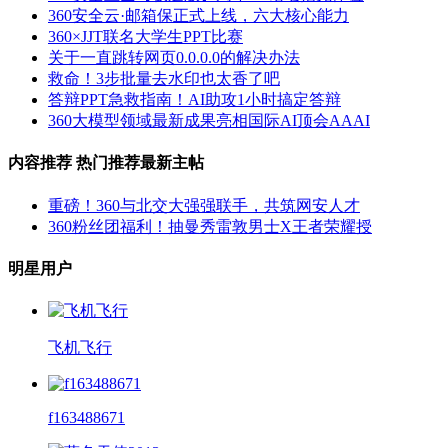
360安全云·邮箱保正式上线，六大核心能力
360×JJT联名大学生PPT比赛
关于一直跳转网页0.0.0.0的解决办法
救命！3步批量去水印也太香了吧
答辩PPT急救指南！AI助攻1小时搞定答辩
360大模型领域最新成果亮相国际AI顶会AAAI
内容推荐
热门推荐
最新主帖
重磅！360与北交大强强联手，共筑网安人才
360粉丝团福利！抽曼秀雷敦男士X王者荣耀授
明星用户
飞机飞行
f163488671