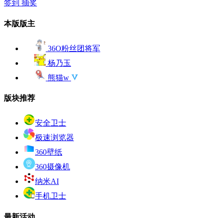
签到
抽奖
本版版主
36O粉丝团将军
杨乃玉
熊猫w
版块推荐
安全卫士
极速浏览器
360壁纸
360摄像机
纳米AI
手机卫士
最新活动