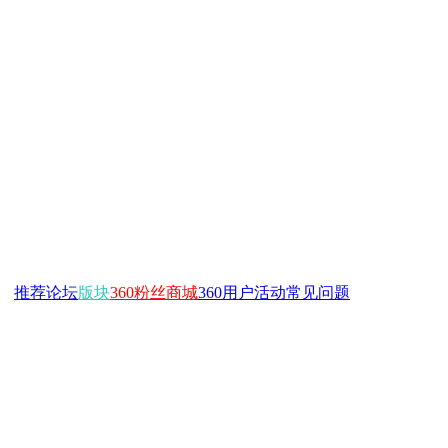
推荐
论坛
版块
360粉丝商城
360用户活动
常见问题