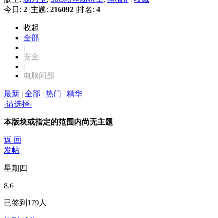
今日:
2
|
主题:
216092
|
排名:
4
收起
全部
|
安全
|
电脑问题
最新
|
全部
|
热门
|
精华
-请选择-
本版块或指定的范围内尚无主题
返 回
发帖
星期四
8.6
已签到
179
人