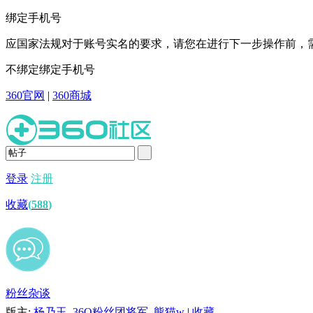
绑定手机号
应国家法规对于账号实名的要求，请您在进行下一步操作前，需
不绑定
绑定手机号
360官网
|
360商城
登录
注册
收藏
(
588
)
粉丝杂谈
版主:
杨乃玉
,
36O粉丝团将军
,
熊猫w
|
收藏