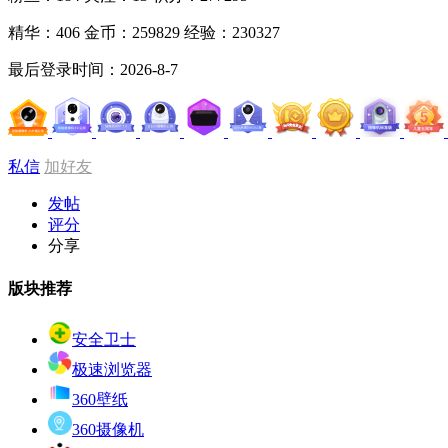
精华：406
金币：259829
经验：230327
最后登录时间：2026-8-7
私信
加好友
发帖
评分
分享
版块推荐
安全卫士
极速浏览器
360壁纸
360摄像机