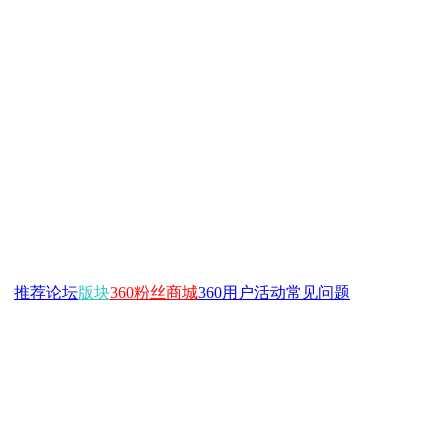
推荐
论坛
版块
360粉丝商城
360用户活动
常见问题