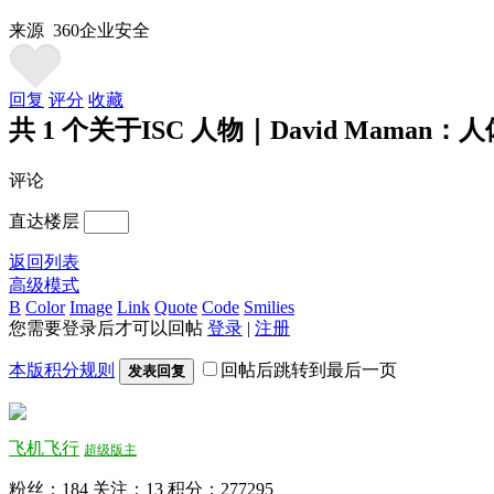
来源 360企业安全
回复
评分
收藏
共 1 个关于ISC 人物｜David Maman：
评论
直达楼层
返回列表
高级模式
B
Color
Image
Link
Quote
Code
Smilies
您需要登录后才可以回帖
登录
|
注册
本版积分规则
回帖后跳转到最后一页
发表回复
飞机飞行
超级版主
粉丝：184
关注：13
积分：277295