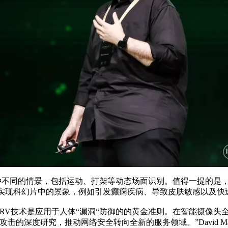
持50多种不同的情景，包括运动、打架等动态场面识别。值得一提
，实现科幻片中的景象，例如引发癫痫疾病、导致皮肤敏感以及快
次证明HRV技术是应用于人体“漏洞“防御的的黄金准则。在智能摄
的深度研究，推动网络安全转向全新的服务领域。”David Ma