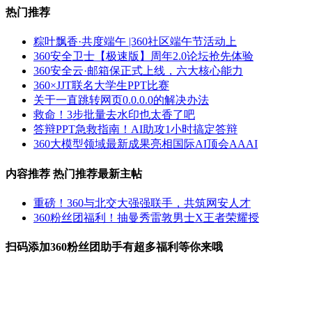
热门推荐
粽叶飘香·共度端午 |360社区端午节活动上
360安全卫士【极速版】周年2.0论坛抢先体验
360安全云·邮箱保正式上线，六大核心能力
360×JJT联名大学生PPT比赛
关于一直跳转网页0.0.0.0的解决办法
救命！3步批量去水印也太香了吧
答辩PPT急救指南！AI助攻1小时搞定答辩
360大模型领域最新成果亮相国际AI顶会AAAI
内容推荐
热门推荐
最新主帖
重磅！360与北交大强强联手，共筑网安人才
360粉丝团福利！抽曼秀雷敦男士X王者荣耀授
扫码添加360粉丝团助手有超多福利等你来哦