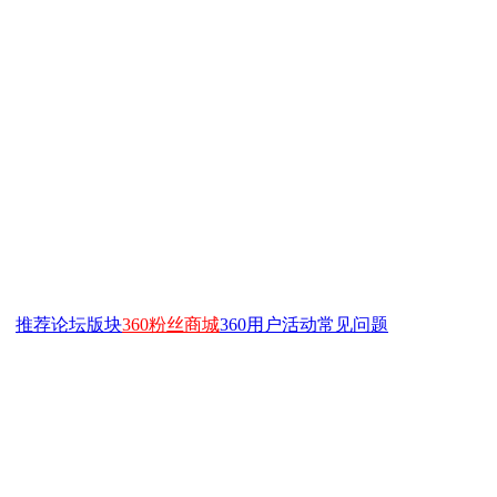
推荐
论坛
版块
360粉丝商城
360用户活动
常见问题