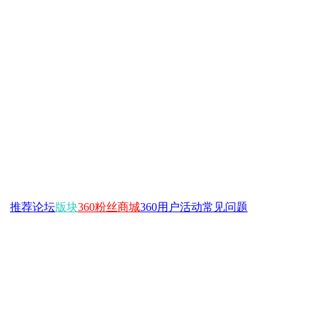
推荐
论坛
版块
360粉丝商城
360用户活动
常见问题