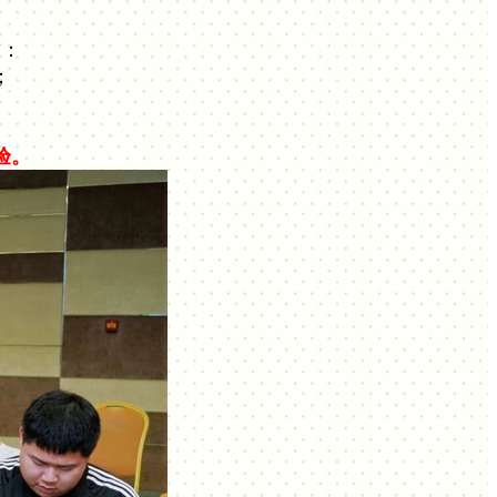
惯：
；
验。