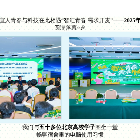
宜人青春与科技在此相遇“智汇青春 需求开麦”——
202
圆满落幕~🎉
我们
与
五十多位北京高校学子
围坐一堂
畅聊宿舍里的电脑使用习惯