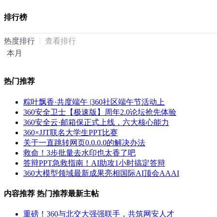
排行榜
热度排行
查看排行
本月
热门推荐
粽叶飘香·共度端午 |360社区端午节活动上
360安全卫士【极速版】周年2.0论坛抢先体验
360安全云·邮箱保正式上线，六大核心能力
360×JJT联名大学生PPT比赛
关于一直跳转网页0.0.0.0的解决办法
救命！3步批量去水印也太香了吧
答辩PPT急救指南！AI助攻1小时搞定答辩
360大模型领域最新成果亮相国际AI顶会AAAI
内容推荐
热门推荐
最新主帖
重磅！360与北交大强强联手，共筑网安人才