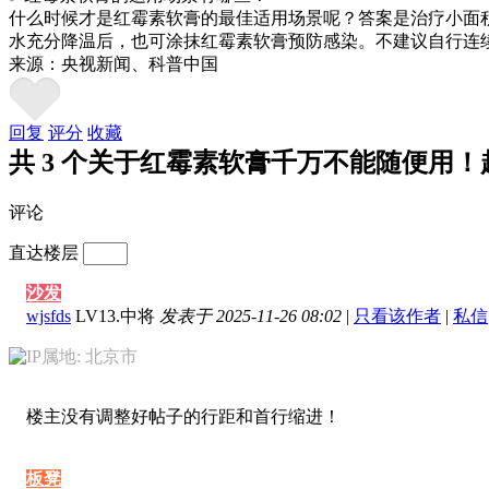
什么时候才是红霉素软膏的最佳适用场景呢？答案是治疗小面
水充分降温后，也可涂抹红霉素软膏预防感染。不建议自行连
来源：央视新闻、科普中国
回复
评分
收藏
共 3 个关于红霉素软膏千万不能随便用！赶紧告
评论
直达楼层
沙发
wjsfds
LV13.中将
发表于 2025-11-26 08:02
|
只看该作者
|
私信
IP属地: 北京市
楼主没有调整好帖子的行距和首行缩进！
板凳