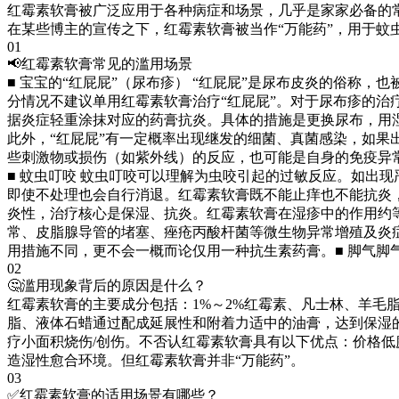
红霉素软膏被广泛应用于各种病症和场景，几乎是家家必备的
在某些博主的宣传之下，红霉素软膏被当作“万能药”，用于蚊
01
📢红霉素软膏常见的滥用场景
■ 宝宝的“红屁屁”（尿布疹） “红屁屁”是尿布皮炎的俗
分情况不建议单用红霉素软膏治疗“红屁屁”。对于尿布疹的治
据炎症轻重涂抹对应的药膏抗炎。具体的措施是更换尿布，用
此外，“红屁屁”有一定概率出现继发的细菌、真菌感染，如果
些刺激物或损伤（如紫外线）的反应，也可能是自身的免疫异
■ 蚊虫叮咬 蚊虫叮咬可以理解为虫咬引起的过敏反应。如出
即使不处理也会自行消退。红霉素软膏既不能止痒也不能抗炎
炎性，治疗核心是保湿、抗炎。红霉素软膏在湿疹中的作用约
常、皮脂腺导管的堵塞、痤疮丙酸杆菌等微生物异常增殖及炎
用措施不同，更不会一概而论仅用一种抗生素药膏。■ 脚气
02
🤔滥用现象背后的原因是什么？
红霉素软膏的主要成分包括：1%～2%红霉素、凡士林、羊
脂、液体石蜡通过配成延展性和附着力适中的油膏，达到保湿
疗小面积烧伤/创伤。不否认红霉素软膏具有以下优点：价格低
造湿性愈合环境。但红霉素软膏并非“万能药”。
03
✅红霉素软膏的适用场景有哪些？