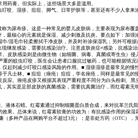
常用药膏。但实际上，这些场景大多是滥用。
虫叮咬、湿疹、痘痘、脚气、日常护肤等，甚至还有不少人拿来涂
称，也被称为尿布疹。这是一种常见的婴儿皮肤病，主要表现为尿布
疗，最核心的元素就是保湿、减少刺激及抗炎。要点如下：加强涂
湿巾/湿毛巾轻柔擦拭干净皮肤，并及时补涂保湿乳；另外可根据
出现继发感染，需要抗感染治疗。注意皮肤炎症≠感染，抗感染
常。皮肤感染则是由微生物（如细菌、病毒、真菌或寄生虫）侵
现严重的蚊虫叮咬，医生会让患者口服抗过敏药，也可能根据情
，仅起到减少叮咬口感染风险的作用。■ 湿疹湿疹是最常见的慢
等于凡士林。■ 痘痘（痤疮）痘痘，学名痤疮，同样是最常见的
症反应。痤疮皮疹又根据其表现严重程度不同分为白头粉刺、黑
脚气，其实是足部皮肤的真菌感染，需要抗真菌治疗，而红霉素无
毛脂、液体石蜡。红霉素通过抑制细菌蛋白质合成，来对抗革兰氏
的效果。总体来说，红霉素软膏的功效为：有抗感染作用的保湿
廉（多种产品在网购平台不超过3元）；是非处方药（OTC），