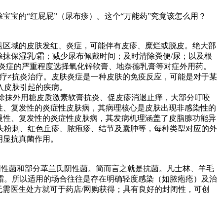
宝宝的“红屁屁”（尿布疹）。这个“万能药”究竟该怎么用？
覆盖区域的皮肤发红、炎症，可能伴有皮疹、糜烂或脱皮。绝大部
抹保湿乳/霜；减少尿布佩戴时间；及时清除粪便/尿；以及根
炎症的严重程度选择氧化锌软膏、地奈德乳膏等对症外用药。
治疗≠抗炎治疗。皮肤炎症是一种皮肤的免疫反应，可能是对于某
入皮肤引起的疾病。
况涂抹外用糖皮质激素软膏抗炎、促皮疹消退止痒，大部分叮咬
性、复发性的炎症性皮肤病，其病理核心是皮肤出现非感染性的
慢性、复发性的炎症性皮肤病，其发病机理涵盖了皮脂腺功能异
头粉刺、红色丘疹、脓疱疹、结节及囊肿等，每种类型对应的外
明显抗真菌作用。
阳性菌和部分革兰氏阴性菌。简而言之就是抗菌。凡士林、羊毛
霜。所以适用的场合往往是存在明确轻度感染（如脓疱疮）及治
无需医生处方就可于药店/网购获得；具有良好的封闭性，可创