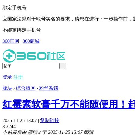
绑定手机号
应国家法规对于账号实名的要求，请您在进行下一步操作前，需
不绑定
绑定手机号
360官网
|
360商城
登录
注册
版块
›
综合版区
›
粉丝杂谈
红霉素软膏千万不能随便用！
2025-11-25 13:07
|
复制链接
3
3244
本帖最后由 熊猫w 于 2025-11-25 13:07 编辑