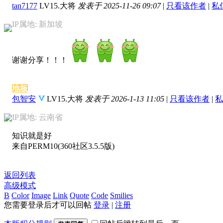
tan7177
LV15.大将
发表于 2025-11-26 09:07
|
只看该作者
|
私
IP属地: 新加坡
谢谢分享！！！
地板
包智安
LV15.大将
发表于 2026-1-13 11:05
|
只看该作者
|
私
IP属地: 云南省
知识就是好
来自PERM10(360社区3.5.5版)
返回列表
高级模式
B
Color
Image
Link
Quote
Code
Smilies
您需要登录后才可以回帖
登录
|
注册