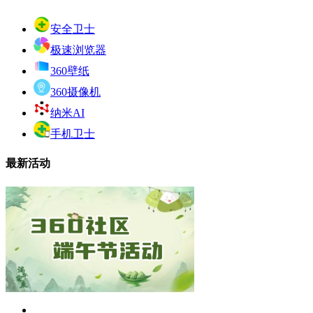
安全卫士
极速浏览器
360壁纸
360摄像机
纳米AI
手机卫士
最新活动