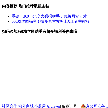
内容推荐
热门推荐
最新主帖
重磅！360与北交大强强联手，共筑网安人才
360粉丝团福利！抽曼秀雷敦男士X王者荣耀授
扫码添加360粉丝团助手有超多福利等你来哦
社区合作
|
积分商城
|
小黑屋
|
Archiver
|
备案证号：
京公网安备 110