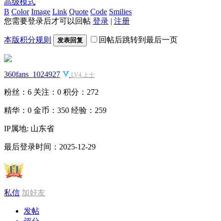
高级模式
B
Color
Image
Link
Quote
Code
Smilies
您需要登录后才可以回帖
登录
|
注册
本版积分规则
回帖后跳转到最后一页
发表回复
360fans_1024927
LV4.上士
粉丝：6
关注：0
积分：272
精华：0
金币：350
经验：259
IP属地: 山东省
最后登录时间：2025-12-29
私信
加好友
发帖