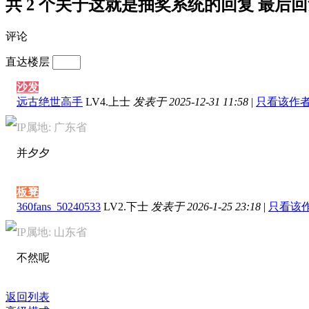
共 2 个关于这就是抽奖系统的回复 最后回复于 20
评论
直达楼层
沙发
远古绝世高手
LV4.上士
发表于 2025-12-31 11:58
|
只看该作
IP属地: 广东省
并夕夕
板凳
360fans_50240533
LV2.下士
发表于 2026-1-25 23:18
|
只看该
IP属地: 山东省
不然呢
返回列表