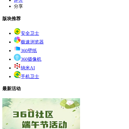
评分
分享
版块推荐
安全卫士
极速浏览器
360壁纸
360摄像机
纳米AI
手机卫士
最新活动