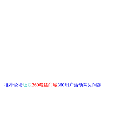
推荐
论坛
版块
360粉丝商城
360用户活动
常见问题