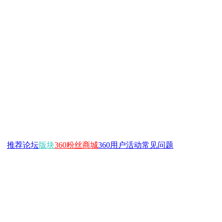
推荐
论坛
版块
360粉丝商城
360用户活动
常见问题