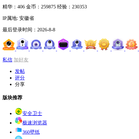
精华：406
金币：259875
经验：230353
IP属地: 安徽省
最后登录时间：2026-8-8
私信
加好友
发帖
评分
分享
版块推荐
安全卫士
极速浏览器
360壁纸