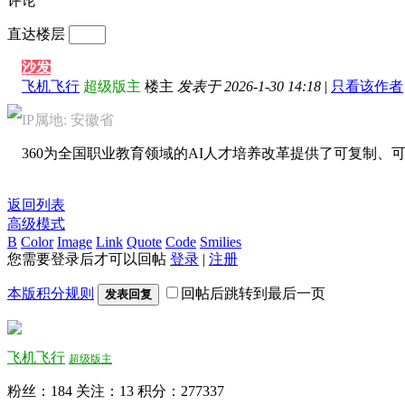
评论
直达楼层
沙发
飞机飞行
超级版主
楼主
发表于 2026-1-30 14:18
|
只看该作者
IP属地: 安徽省
360为全国职业教育领域的AI人才培养改革提供了可复制、
返回列表
高级模式
B
Color
Image
Link
Quote
Code
Smilies
您需要登录后才可以回帖
登录
|
注册
本版积分规则
回帖后跳转到最后一页
发表回复
飞机飞行
超级版主
粉丝：184
关注：13
积分：277337