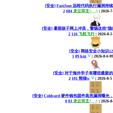
[
安全
]
FastJson 远程代码执行漏洞
2
684
龙云宗主^__^
|
2026-7
[
安全
]
暑期孩子网上冲浪，警惕这些“隐
2
116
飞机飞行
|
2026-8-5
[
安全
]
网络安全小知识12
1
89
kzg
|
2026-8-6 0
[
安全
]
对于海外学子有哪些最新的
2
101
熊猫w
|
2026-8-5
[
安全
]
Coldcard 硬件钱包固件高危漏洞曝
0
83
龙云宗主^__^
|
2026-8