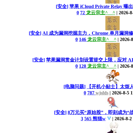
[
安全
]
苹果 iCloud Private Relay 
0
72
龙云宗主^__^
|
2026-8
[
安全
]
AI 成为漏洞挖掘主力，Chrome 单月漏
0
146
龙云宗主^__^
|
2026-8
[
安全
]
苹果漏洞赏金计划设置提交上限，应对 A
0
128
龙云宗主^__^
|
2026-8
[
电脑问题
]
【开机小贴士】太烦
0
787
wjsfds
|
2026-8-5 1
[
安全
]
8万元买“原始股”，即刻成为“
3
565
熊猫w
|
2026-8-2