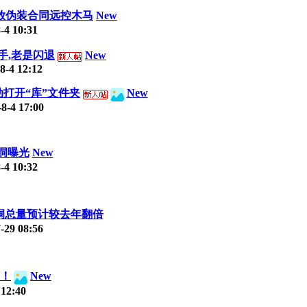
放伪装合同远控木马
New
-4 10:31
手,老是闪退
New
8-4 12:12
动打开“库”文件夹
New
-8-4 17:00
漏洞曝光
New
-4 10:32
件漏洞总量预计较去年翻倍
-29 08:56
万！
New
 12:40