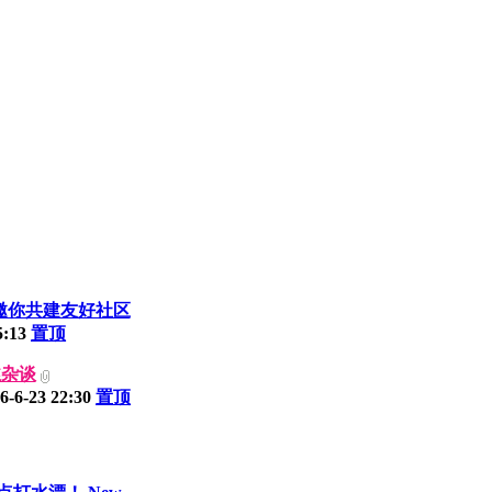
邀你共建友好社区
5:13
置顶
丝杂谈
6-6-23 22:30
置顶