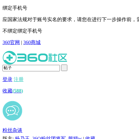
绑定手机号
应国家法规对于账号实名的要求，请您在进行下一步操作前，需
不绑定
绑定手机号
360官网
|
360商城
登录
注册
收藏
(
588
)
粉丝杂谈
版主:
杨乃玉
,
36O粉丝团将军
,
熊猫w
|
收藏