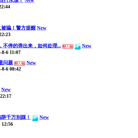
差点打水漂！
New
22:44
人被骗！警方提醒
New
22:23
不停的弹出来，如何处理...
New
-8-6 11:07
闪退问题
New
-8-6 08:42
New
 22:17
陷阱千万别踩！
New
 12:56