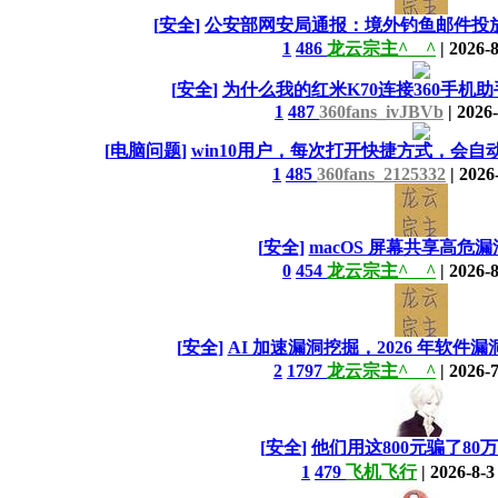
[
安全
]
公安部网安局通报：境外钓鱼邮件投
1
486
龙云宗主^__^
|
2026-8
[
安全
]
为什么我的红米K70连接360手机助
1
487
360fans_ivJBVb
|
2026-
[
电脑问题
]
win10用户，每次打开快捷方式，会自
1
485
360fans_2125332
|
2026
[
安全
]
macOS 屏幕共享高危
0
454
龙云宗主^__^
|
2026-8
[
安全
]
AI 加速漏洞挖掘，2026 年软
2
1797
龙云宗主^__^
|
2026-7
[
安全
]
他们用这800元骗了80
1
479
飞机飞行
|
2026-8-3