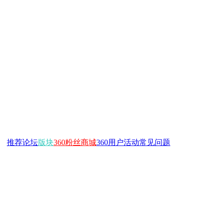
推荐
论坛
版块
360粉丝商城
360用户活动
常见问题