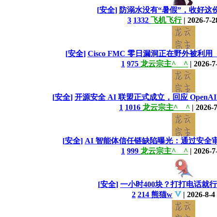
[
安全
]
防溺水没有“暑假”，收好这
3
1332
飞机飞行
|
2026-7-2
[
安全
]
Cisco FMC 零日漏洞正在野外被利用【CV
1
975
龙云宗主^__^
|
2026-7
[
安全
]
开源安全 AI 联盟正式成立，回应 OpenAI 模
1
1016
龙云宗主^__^
|
2026-7
[
安全
]
AI 智能体信任链缺陷曝光：通过安全
1
999
龙云宗主^__^
|
2026-7
[
安全
]
一小时400块？打打电话就
2
214
熊猫w
|
2026-8-4