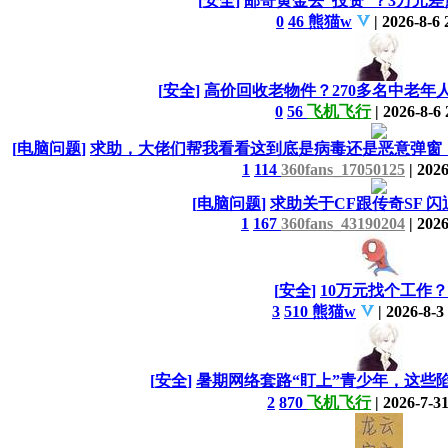
[
安全
]
邮寄黄金去“投资”？3万元
0
46
熊猫w
|
2026-8-6 
[
安全
]
高价回收老物件？270多名中老年
0
56
飞机飞行
|
2026-8-6 
[
电脑问题
]
求助，大佬们帮我看看这到底是病毒还是恶意弹窗，
1
114
360fans_17050125
|
2026
[
电脑问题
]
求助关于CF跟传奇SF 
1
167
360fans_43190204
|
2026
[
安全
]
10万元找个工作？
3
510
熊猫w
|
2026-8-3
[
安全
]
暑期网络套路“盯上”青少年，这些
2
870
飞机飞行
|
2026-7-31