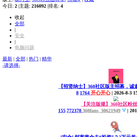
今日:
2
|
主题:
216092
|
排名:
4
收起
全部
|
安全
|
电脑问题
最新
|
全部
|
热门
|
精华
-请选择-
【招贤纳士】360社区版主招募，诚
8
1764
开心开心
|
2026-8-3 1
【关注版规】360社区粉
155
772378
360fans_30621949
|
201