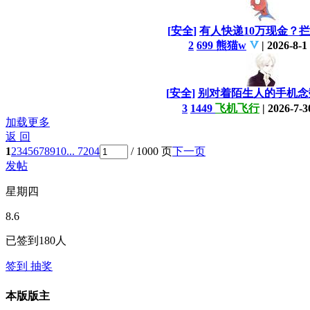
[
安全
]
有人快递10万现金？
2
699
熊猫w
|
2026-8-1
[
安全
]
别对着陌生人的手机念
3
1449
飞机飞行
|
2026-7-3
加载更多
返 回
1
2
3
4
5
6
7
8
9
10
... 7204
/ 1000 页
下一页
发帖
星期四
8.6
已签到
180
人
签到
抽奖
本版版主